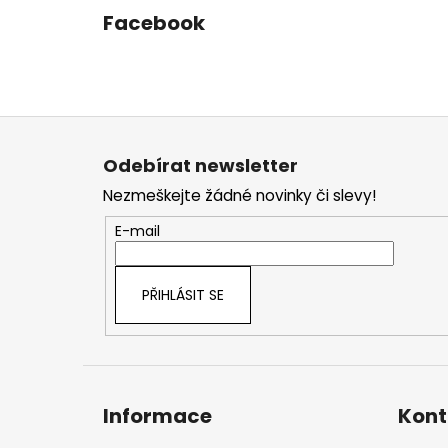
Facebook
Z
á
Odebírat newsletter
p
Nezmeškejte žádné novinky či slevy!
a
t
E-mail
í
PŘIHLÁSIT SE
Informace
Kont