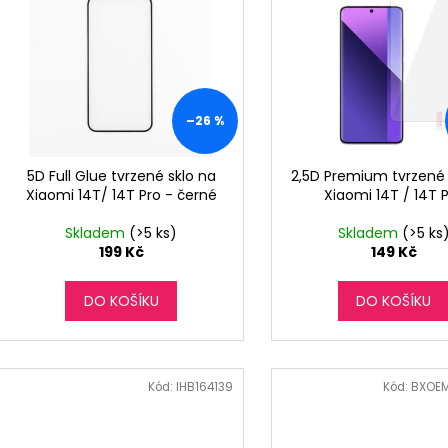
o
p
d
i
u
s
k
p
t
r
–26 %
ů
o
d
5D Full Glue tvrzené sklo na
2,5D Premium tvrzené 
Xiaomi 14T/ 14T Pro - černé
Xiaomi 14T / 14T 
u
k
Skladem
(>5 ks)
Skladem
(>5 ks
t
199 Kč
149 Kč
ů
DO KOŠÍKU
DO KOŠÍKU
Kód:
IHB164139
Kód:
BXOE