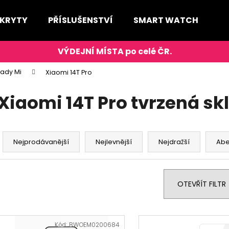
 KRYTY
PŘÍSLUŠENSTVÍ
SMART WATCH
D
Co potřebujete najít?
řady Mi
Xiaomi 14T Pro
HLEDAT
Xiaomi 14T Pro tvrzená sk
Ř
Doporučujeme
a
Nejprodávanější
Nejlevnější
Nejdražší
Ab
z
e
n
OTEVŘÍT FILTR
í
p
V
r
ý
Kód:
BWOEM0200684