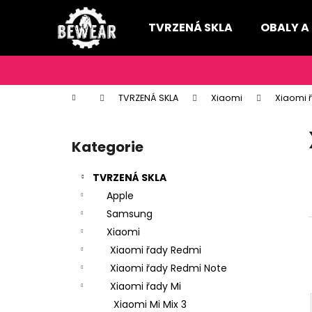
K
Přejít
na
o
TVRZENÁ SKLA
OBALY A
obsah
Zpět
Zpět
š
do
do
í
k
obchodu
obchodu
Domů
TVRZENÁ SKLA
Xiaomi
Xiaomi 
P
o
Kategorie
Přeskočit
s
kategorie
t
TVRZENÁ SKLA
r
Apple
a
Samsung
n
Xiaomi
n
Xiaomi řady Redmi
í
Xiaomi řady Redmi Note
p
Xiaomi řady Mi
a
Xiaomi Mi Mix 3