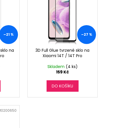
–21 %
–27 %
sklo na
3D Full Glue tvrzené sklo na
Pro
Xiaomi 14T / 14T Pro
)
Skladem
(4 ks)
159 Kč
DO KOŠÍKU
M0200650