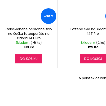
–30 %
Celoskleněné ochranné sklo
Tvrzené sklo na Xiaom
na čočku fotoaparátu na
14T Pro
Xiaomi 14T Pro
Skladem
(>5 ks)
Skladem
(2 ks)
139 Kč
129 Kč
DO KOŠÍKU
DO KOŠÍKU
5
položek celke
O
v
l
á
d