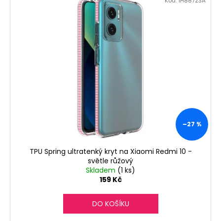
č
Kód:
IH88723A
u
j
e
m
e
–27 %
TPU Spring ultratenký kryt na Xiaomi Redmi 10 -
světle růžový
Skladem
(1 ks)
159 Kč
DO KOŠÍKU