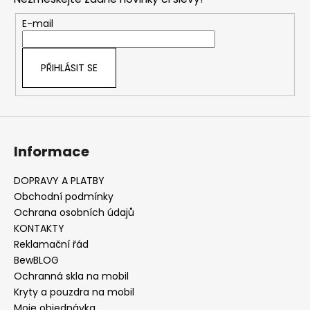
p
a
r
t
E-mail
v
í
k
y
PŘIHLÁSIT SE
v
ý
p
i
s
Informace
u
DOPRAVY A PLATBY
Obchodní podmínky
Ochrana osobních údajů
KONTAKTY
Reklamační řád
BewBLOG
Ochranná skla na mobil
Kryty a pouzdra na mobil
Moje objednávka