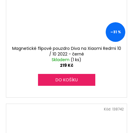
–31 %
Magnetické flipové pouzdro Diva na Xiaomi Redmi 10
/ 10 2022 - černé
Skladem
(1 ks)
219 Kč
DO KOŠÍKU
Kód:
138742