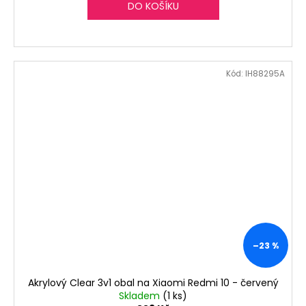
DO KOŠÍKU
Kód:
IH88295A
–23 %
Akrylový Clear 3v1 obal na Xiaomi Redmi 10 - červený
Skladem
(1 ks)