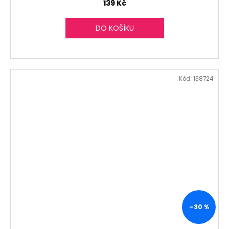
139 Kč
DO KOŠÍKU
Kód:
138724
–30 %