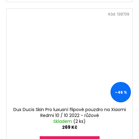
Kód:
138739
–46 %
Dux Ducis Skin Pro luxusní flipové pouzdro na Xiaomi
Redmi 10 / 10 2022 - růžové
Skladem
(2 ks)
269 Kč