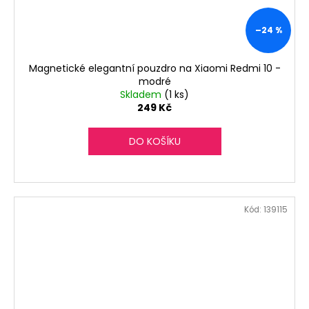
–24 %
Magnetické elegantní pouzdro na Xiaomi Redmi 10 -
modré
Skladem
(1 ks)
249 Kč
DO KOŠÍKU
Kód:
139115