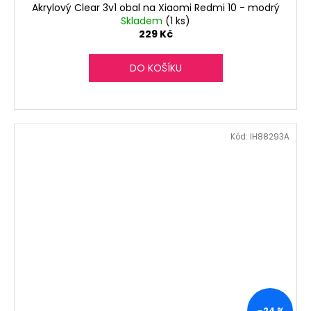
Akrylový Clear 3v1 obal na Xiaomi Redmi 10 - modrý
Skladem
(1 ks)
229 Kč
DO KOŠÍKU
Kód:
IH88293A
–24 %