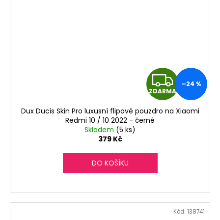
Z
–24 %
ZDARMA
D
Dux Ducis Skin Pro luxusní flipové pouzdro na Xiaomi
A
Redmi 10 / 10 2022 - černé
Skladem
(5 ks)
R
379 Kč
M
DO KOŠÍKU
A
Kód:
138741