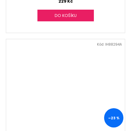
229 Kč
DO KOŠÍKU
Kód:
IH88294A
–23 %