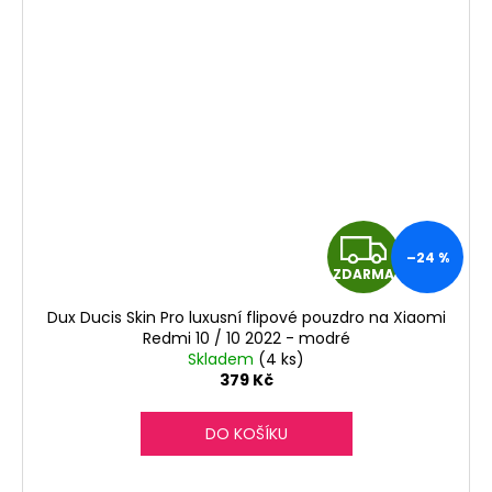
Z
–24 %
ZDARMA
D
Dux Ducis Skin Pro luxusní flipové pouzdro na Xiaomi
A
Redmi 10 / 10 2022 - modré
Skladem
(4 ks)
R
379 Kč
M
DO KOŠÍKU
A