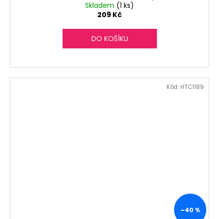
Skladem
(1 ks)
209 Kč
DO KOŠÍKU
Kód:
HTC1189
–40 %