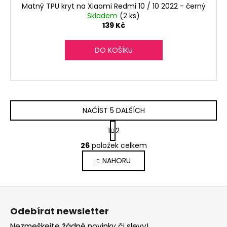
Matný TPU kryt na Xiaomi Redmi 10 / 10 2022 - černý
Skladem
(2 ks)
139 Kč
DO KOŠÍKU
NAČÍST 5 DALŠÍCH
S
1
2
t
O
r
26
položek celkem
v
á
NAHORU
l
n
k
á
o
d
Z
v
a
á
á
c
Odebírat newsletter
n
p
í
í
Nezmeškejte žádné novinky či slevy!