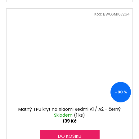
Kód:
BWGSM167264
–30 %
Matný TPU kryt na Xiaomi Redmi A1 / A2 - černý
Skladem
(1 ks)
139 Kč
DO KOŠÍKU