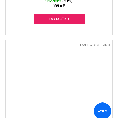
Skladem
(2 ks)
139 Kč
DO KOŠÍKU
Kód:
BWGSM167329
–26 %