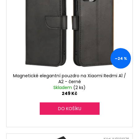
i
u
a
s
k
j
p
t
í
r
ů
t
o
?
d
u
k
–24 %
t
HLEDAT
ů
Magnetické elegantní pouzdro na Xiaomi Redmi A1 /
A2 - černé
Skladem
(2 ks)
249 Kč
D
o
DO KOŠÍKU
p
o
r
u