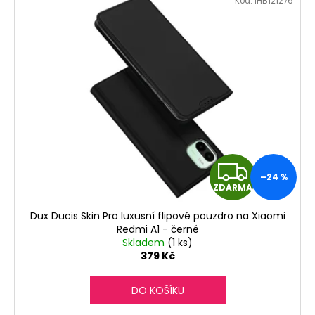
č
Kód:
IHB121276
u
j
e
m
e
Z
–24 %
ZDARMA
D
Dux Ducis Skin Pro luxusní flipové pouzdro na Xiaomi
A
Redmi A1 - černé
Skladem
(1 ks)
R
379 Kč
M
DO KOŠÍKU