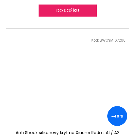
DO KOŠÍKU
Kód:
BWGSM167266
–40 %
Anti Shock silikonový kryt na Xiaomi Redmi A1 / A2