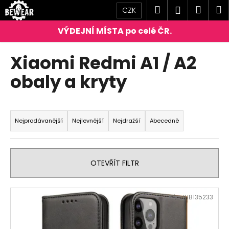
K
Přejít
Hledat
Náku
M
Přihlášen
CZK
na
o
obsah
Zpět
Zpět
košík
š
í
C
Xiaomi Redmi A1 / A2
k
o
obaly a kryty
p
o
Ř
t
a
ř
Nejprodávanější
Nejlevnější
Nejdražší
Abecedně
z
e
e
b
n
u
OTEVŘÍT FILTR
í
j
p
e
V
Kód:
IHB135233
r
t
ý
o
e
p
d
n