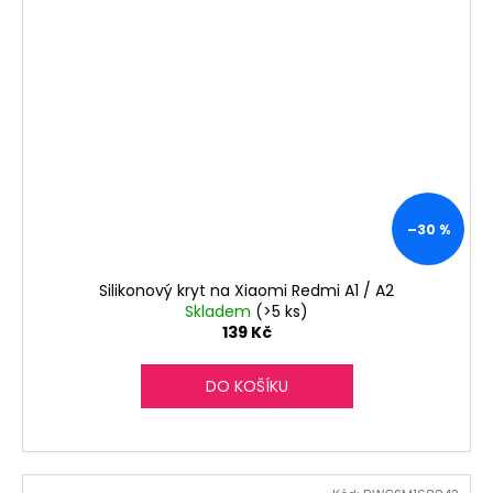
–30 %
Silikonový kryt na Xiaomi Redmi A1 / A2
Skladem
(>5 ks)
139 Kč
DO KOŠÍKU