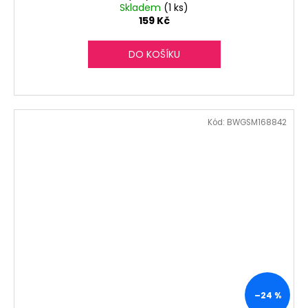
Skladem
(1 ks)
159 Kč
DO KOŠÍKU
Kód:
BWGSM168842
–24 %