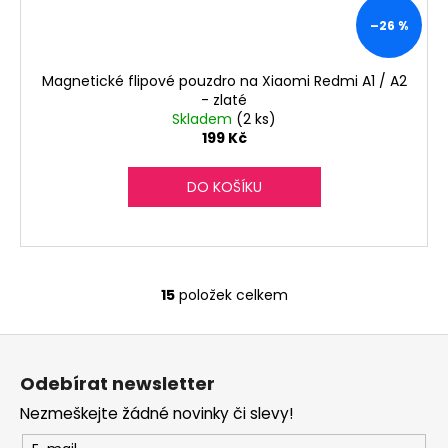
–26 %
Magnetické flipové pouzdro na Xiaomi Redmi A1 / A2
- zlaté
Skladem
(2 ks)
199 Kč
DO KOŠÍKU
15
položek celkem
O
v
Z
l
á
á
Odebírat newsletter
d
p
a
Nezmeškejte žádné novinky či slevy!
a
c