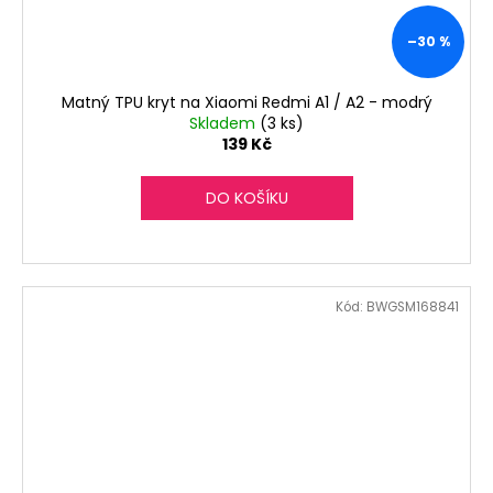
–30 %
Matný TPU kryt na Xiaomi Redmi A1 / A2 - modrý
Skladem
(3 ks)
139 Kč
DO KOŠÍKU
Kód:
BWGSM168841