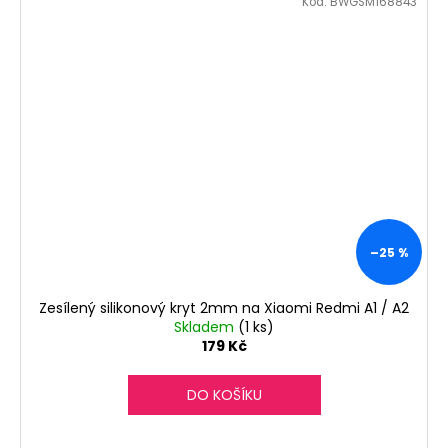
Kód:
BWGSM168843
–25 %
Zesílený silikonový kryt 2mm na Xiaomi Redmi A1 / A2
Skladem
(1 ks)
179 Kč
DO KOŠÍKU