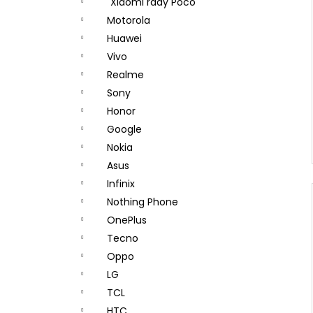
Xiaomi řady Poco
Motorola
Huawei
Vivo
Realme
Sony
Honor
Google
Nokia
Asus
Infinix
Nothing Phone
OnePlus
Tecno
Oppo
LG
TCL
HTC