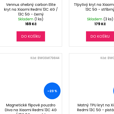
Vennus ohebný carbon Elite
Třpytivý kryt na Xiaom
kryt na Xiaomi Redmi 13C 4G /
13C 5G - stříbrn
13C 5G - černý
Skladem
(1 ks)
Skladem
(3 ks)
169 Kč
179 Kč
DO KOŠÍKU
DO KOŠÍKU
Kód:
BWGSM179844
Kód:
BWG
–23 %
Magnetické flipové pouzdro
Matný TPU kryt na X
Diva na Xiaomi Redmi 13C 4G
Redmi 13C 5G - pist