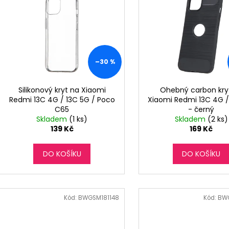
o
p
d
i
u
s
k
p
t
r
–30 %
ů
o
d
Silikonový kryt na Xiaomi
Ohebný carbon kry
Redmi 13C 4G / 13C 5G / Poco
Xiaomi Redmi 13C 4G /
u
C65
- černý
k
Skladem
(1 ks)
Skladem
(2 ks)
t
139 Kč
169 Kč
ů
DO KOŠÍKU
DO KOŠÍKU
Kód:
BWGSM181148
Kód:
BWG