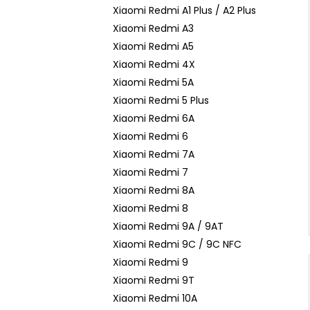
n
Xiaomi Redmi A1 Plus / A2 Plus
e
Xiaomi Redmi A3
l
Xiaomi Redmi A5
Xiaomi Redmi 4X
Xiaomi Redmi 5A
Xiaomi Redmi 5 Plus
Xiaomi Redmi 6A
Xiaomi Redmi 6
Xiaomi Redmi 7A
Xiaomi Redmi 7
Xiaomi Redmi 8A
Xiaomi Redmi 8
Xiaomi Redmi 9A / 9AT
Xiaomi Redmi 9C / 9C NFC
Xiaomi Redmi 9
Xiaomi Redmi 9T
Xiaomi Redmi 10A