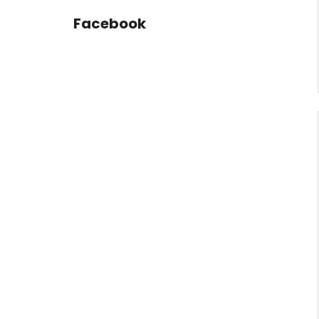
Facebook