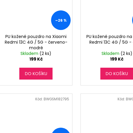
–26 %
PU kožené pouzdro na Xiaomi
PU kožené pouzdro na
Redmi 13C 4G / 5G - červeno-
Redmi 13C 4G / 5G -
modré
Skladem
(2 ks)
Skladem
(2 ks)
199 Kč
199 Kč
DO KOŠÍKU
DO KOŠÍKU
Kód:
BWGSM182795
Kód:
BWG