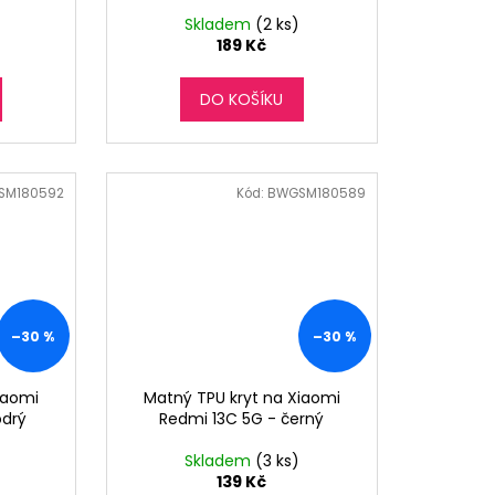
Skladem
(2 ks)
189 Kč
DO KOŠÍKU
SM180592
Kód:
BWGSM180589
–30 %
–30 %
iaomi
Matný TPU kryt na Xiaomi
odrý
Redmi 13C 5G - černý
Skladem
(3 ks)
139 Kč