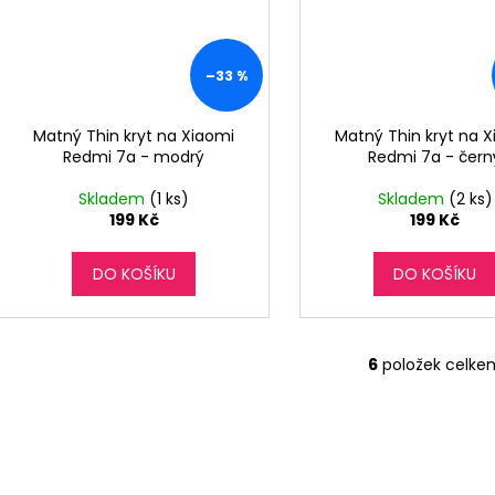
–33 %
Matný Thin kryt na Xiaomi
Matný Thin kryt na 
Redmi 7a - modrý
Redmi 7a - čern
Skladem
(1 ks)
Skladem
(2 ks)
199 Kč
199 Kč
DO KOŠÍKU
DO KOŠÍKU
6
položek celke
O
v
l
á
d