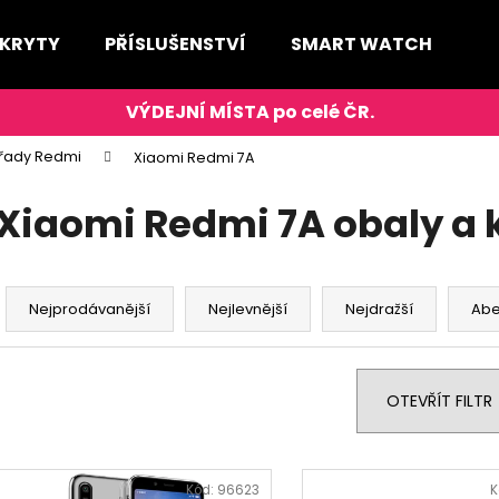
 KRYTY
PŘÍSLUŠENSTVÍ
SMART WATCH
D
Co potřebujete najít?
 řady Redmi
Xiaomi Redmi 7A
HLEDAT
Xiaomi Redmi 7A obaly a 
Ř
Doporučujeme
a
Nejprodávanější
Nejlevnější
Nejdražší
Ab
z
e
n
OTEVŘÍT FILTR
í
p
V
r
ý
Kód:
96623
K