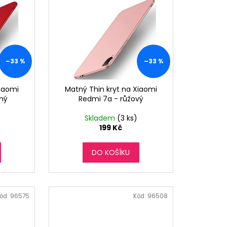
–33 %
–33 %
Xiaomi
Matný Thin kryt na Xiaomi
ný
Redmi 7a - růžový
Skladem
(3 ks)
199 Kč
DO KOŠÍKU
ód:
96575
Kód:
96508