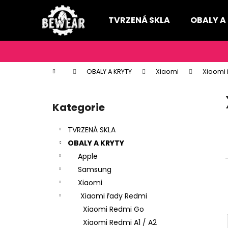
K
Přejít
na
o
TVRZENÁ SKLA
OBALY A
obsah
Zpět
Zpět
š
do
do
í
k
obchodu
obchodu
Domů
OBALY A KRYTY
Xiaomi
Xiaomi
P
o
Kategorie
Přeskočit
s
kategorie
t
TVRZENÁ SKLA
r
OBALY A KRYTY
a
Apple
n
Samsung
n
Xiaomi
í
Xiaomi řady Redmi
p
Xiaomi Redmi Go
a
Xiaomi Redmi A1 / A2