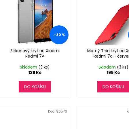
o
p
d
i
u
s
k
p
t
r
–30 %
ů
o
d
Silikonový kryt na Xiaomi
Matný Thin kryt na 
Redmi 7A
Redmi 7a - červe
u
k
Skladem
(3 ks)
Skladem
(3 ks)
t
139 Kč
199 Kč
ů
DO KOŠÍKU
DO KOŠÍKU
Kód:
96576
K