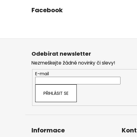
Facebook
Z
á
Odebírat newsletter
p
Nezmeškejte žádné novinky či slevy!
a
t
E-mail
í
PŘIHLÁSIT SE
Informace
Kont