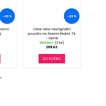
–33 %
–23 %
Xiaomi
Clear View neoriginální
ý
pouzdro na Xiaomi Redmi 7A
- černé
Skladem
(2 ks)
259 Kč
DO KOŠÍKU
m