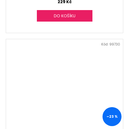
229 Kč
DO KOŠÍKU
Kód:
99730
–23 %