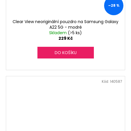
–28 %
Clear View neoriginální pouzdro na Samsung Galaxy
A22 5G - modré
Skladem
(>5 ks)
229 Kč
DO KOŠÍKU
Kód:
140587