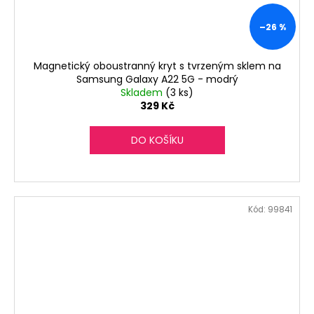
–26 %
Magnetický oboustranný kryt s tvrzeným sklem na
Samsung Galaxy A22 5G - modrý
Skladem
(3 ks)
329 Kč
DO KOŠÍKU
Kód:
99841