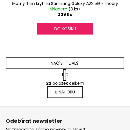
Matný Thin kryt na Samsung Galaxy A22 5G - modrý
Skladem
(3 ks)
229 Kč
DO KOŠÍKU
NAČÍST 1 DALŠÍ
S
1
2
t
O
r
22
položek celkem
v
á
NAHORU
l
n
k
á
o
d
Z
v
a
á
á
c
Odebírat newsletter
n
p
í
í
Nezmeškejte žádné novinky či slevy!