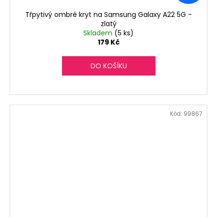
Třpytivý ombré kryt na Samsung Galaxy A22 5G -
zlatý
Skladem
(5 ks)
179 Kč
DO KOŠÍKU
Kód:
99867