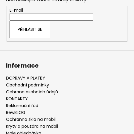
p
a
r
t
E-mail
v
í
k
y
PŘIHLÁSIT SE
v
ý
p
i
s
Informace
u
DOPRAVY A PLATBY
Obchodní podmínky
Ochrana osobních údajů
KONTAKTY
Reklamační řád
BewBLOG
Ochranná skla na mobil
Kryty a pouzdra na mobil
Moje objednávka