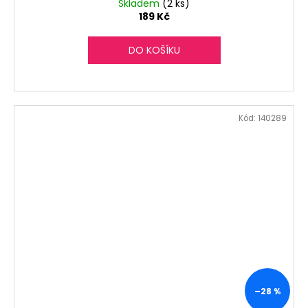
Skladem
(2 ks)
189 Kč
DO KOŠÍKU
Kód:
140289
–28 %