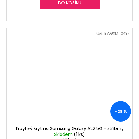
DO KOŠÍKU
Kód:
BWGSM110437
–28 %
Třpytivý kryt na Samsung Galaxy A22 5G - stříbrný
Skladem
(1 ks)