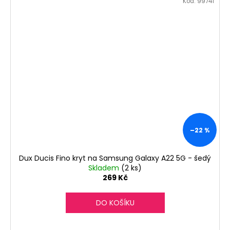
Kód:
99741
–22 %
Dux Ducis Fino kryt na Samsung Galaxy A22 5G - šedý
Skladem
(2 ks)
269 Kč
DO KOŠÍKU