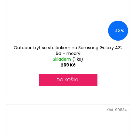
–22 %
Outdoor kryt se stojánkem na Samsung Galaxy A22
5G - modrý
Skladem
(1 ks)
269 Kč
DO KOŠÍKU
Kód:
99834