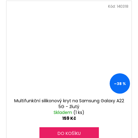
Kód:
140318
–38 %
Multifunkční silikonový kryt na Samsung Galaxy A22
5G - žlutý
Skladem
(1 ks)
159 Kč
DO KOŠÍKU