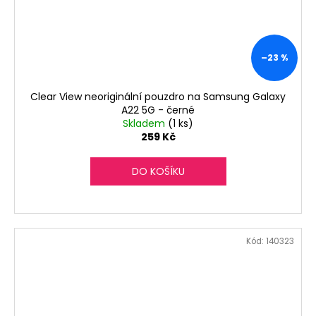
–23 %
Clear View neoriginální pouzdro na Samsung Galaxy
A22 5G - černé
Skladem
(1 ks)
259 Kč
DO KOŠÍKU
Kód:
140323