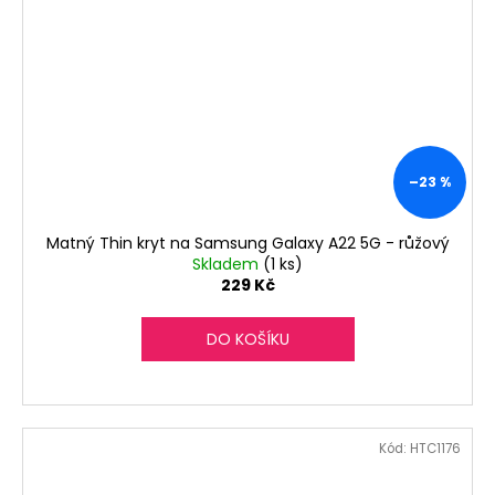
–23 %
Matný Thin kryt na Samsung Galaxy A22 5G - růžový
Skladem
(1 ks)
229 Kč
DO KOŠÍKU
Kód:
HTC1176