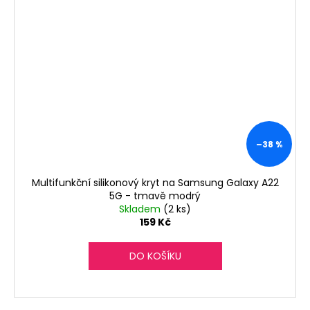
–38 %
Multifunkční silikonový kryt na Samsung Galaxy A22
5G - tmavě modrý
Skladem
(2 ks)
159 Kč
DO KOŠÍKU