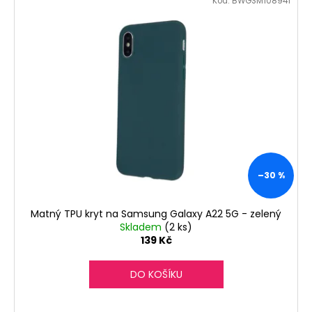
č
Kód:
BWGSM108941
u
j
e
m
e
–30 %
Matný TPU kryt na Samsung Galaxy A22 5G - zelený
Skladem
(2 ks)
139 Kč
DO KOŠÍKU