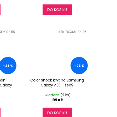
DO KOŠÍKU
OEM102410
Kód:
BXGSM184125
–23 %
–23 %
ální
Color Shock kryt na Samsung
Galaxy
Galaxy A35 - šedý
Skladem
(2 ks)
199 Kč
DO KOŠÍKU