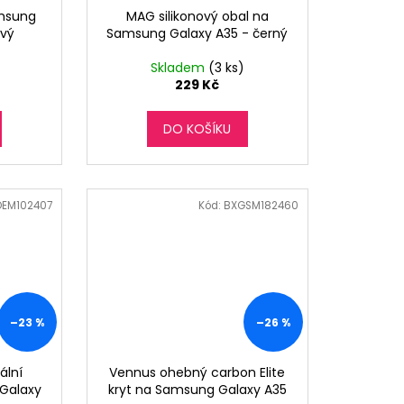
amsung
MAG silikonový obal na
ový
Samsung Galaxy A35 - černý
Skladem
(3 ks)
229 Kč
DO KOŠÍKU
EM102407
Kód:
BXGSM182460
–23 %
–26 %
ální
Vennus ohebný carbon Elite
Galaxy
kryt na Samsung Galaxy A35