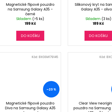
Magnetické flipové pouzdro
Silikonový kryt na S
na Samsung Galaxy A35 -
Galaxy A35 - oliv
černé
Skladem
(>5 ks)
Skladem
(3 ks)
199 Kč
189 Kč
DO KOŠÍKU
DO KOŠÍKU
Kód:
BXGSM179145
Kód:
BXO
–23 %
Magnetické flipové pouzdro
Clear View neorigin
Diva na Samsung Galaxy A35
pouzdro na Samsung 