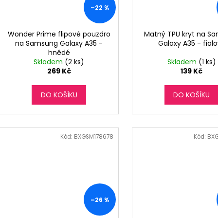
–22 %
Wonder Prime flipové pouzdro
Matný TPU kryt na S
na Samsung Galaxy A35 -
Galaxy A35 - fial
hnědé
Skladem
(2 ks)
Skladem
(1 ks)
269 Kč
139 Kč
DO KOŠÍKU
DO KOŠÍKU
Kód:
BXGSM178678
Kód:
BXG
–26 %