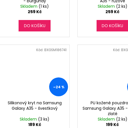
- burgundy
A35 - růžové
Skladem
(1 ks)
Skladem
(2 ks)
259 Kč
259 Kč
DO KOŠÍKU
DO KOŠÍKU
Kód:
BXGSM186741
Kód:
BXG
–24 %
Silikonový kryt na Samsung
PU kožené pouzdro
Galaxy A35 - švestkový
Samsung Galaxy A35 -
zlaté
Skladem
(3 ks)
Skladem
(2 ks)
189 Kč
199 Kč