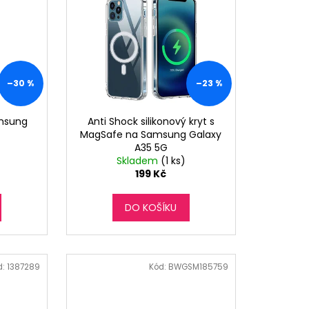
–30 %
–23 %
amsung
Anti Shock silikonový kryt s
MagSafe na Samsung Galaxy
A35 5G
Skladem
(1 ks)
199 Kč
DO KOŠÍKU
d:
1387289
Kód:
BWGSM185759