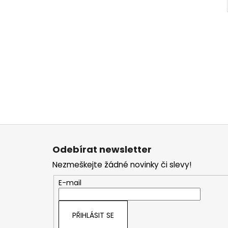
Z
á
Odebírat newsletter
p
Nezmeškejte žádné novinky či slevy!
a
t
E-mail
í
PŘIHLÁSIT SE