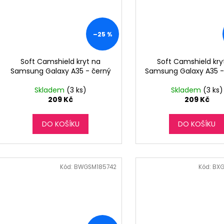
–25 %
Soft Camshield kryt na
Soft Camshield kry
Samsung Galaxy A35 - černý
Samsung Galaxy A35 
Skladem
(3 ks)
Skladem
(3 ks)
209 Kč
209 Kč
DO KOŠÍKU
DO KOŠÍKU
Kód:
BWGSM185742
Kód:
BXG