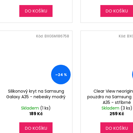
DO KOŠÍKU
DO KOŠÍKU
Kód:
BXGSM186758
Kód:
BX
–24 %
Silikonový kryt na Samsung
Clear View neorigin
Galaxy A35 - nebesky modrý
pouzdro na Samsung 
A35 - stříbrné
Skladem
(1 ks)
Skladem
(3 ks)
189 Kč
259 Kč
DO KOŠÍKU
DO KOŠÍKU