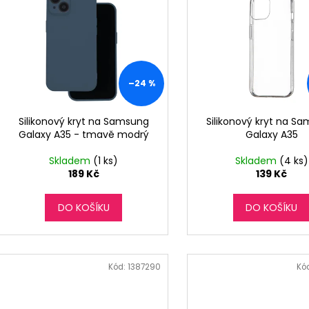
o
p
d
i
u
s
k
p
t
r
–24 %
ů
o
d
Silikonový kryt na Samsung
Silikonový kryt na S
Galaxy A35 - tmavě modrý
Galaxy A35
u
k
Skladem
(1 ks)
Skladem
(4 ks)
t
189 Kč
139 Kč
ů
DO KOŠÍKU
DO KOŠÍKU
Kód:
1387290
Kó