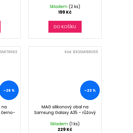
Skladem
(2 ks)
199 Kč
DO KOŠÍKU
SM179663
Kód:
BXGSM188055
–26 %
–23 %
 na
MAG silikonový obal na
 černo-
Samsung Galaxy A35 - růžový
Skladem
(1 ks)
229 Kč