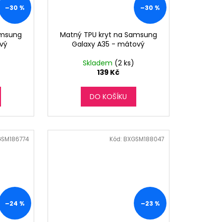
–30 %
–30 %
amsung
Matný TPU kryt na Samsung
ový
Galaxy A35 - mátový
Skladem
(2 ks)
139 Kč
DO KOŠÍKU
SM186774
Kód:
BXGSM188047
–24 %
–23 %