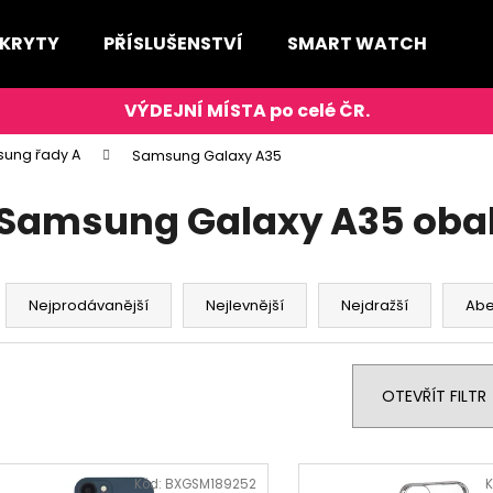
 KRYTY
PŘÍSLUŠENSTVÍ
SMART WATCH
D
Co potřebujete najít?
ung řady A
Samsung Galaxy A35
HLEDAT
Samsung Galaxy A35 obal
Ř
Doporučujeme
a
Nejprodávanější
Nejlevnější
Nejdražší
Ab
z
e
n
OTEVŘÍT FILTR
í
p
V
r
ý
Kód:
BXGSM189252
K