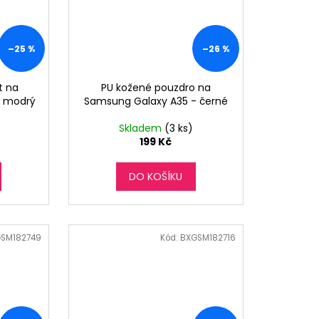
–25 %
–26 %
t na
PU kožené pouzdro na
- modrý
Samsung Galaxy A35 - černé
Skladem
(3 ks)
199 Kč
DO KOŠÍKU
SM182749
Kód:
BXGSM182716