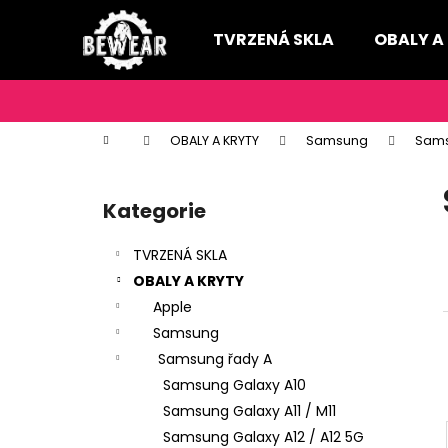
K
Přejít
na
o
TVRZENÁ SKLA
OBALY A
obsah
Zpět
Zpět
š
do
do
í
k
obchodu
obchodu
Domů
OBALY A KRYTY
Samsung
Sams
P
o
Kategorie
Přeskočit
s
kategorie
t
TVRZENÁ SKLA
r
OBALY A KRYTY
a
Apple
n
Samsung
n
Samsung řady A
í
Samsung Galaxy A10
p
Samsung Galaxy A11 / M11
a
Samsung Galaxy A12 / A12 5G