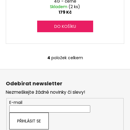
4G - černé
Skladem
(2 ks)
179 Kč
DO KOŠÍKU
4
položek celkem
O
v
Z
l
á
á
Odebírat newsletter
d
p
a
Nezmeškejte žádné novinky či slevy!
a
c
t
E-mail
í
í
p
r
PŘIHLÁSIT SE
v