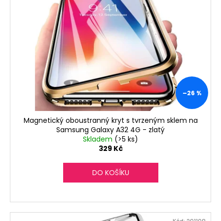
i
u
a
s
k
j
p
t
í
r
ů
t
o
?
d
u
k
–26 %
t
HLEDAT
ů
Magnetický oboustranný kryt s tvrzeným sklem na
Samsung Galaxy A32 4G - zlatý
Skladem
(>5 ks)
329 Kč
D
o
DO KOŠÍKU
p
o
r
u