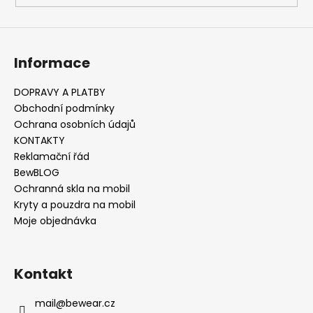
k
y
v
ý
Informace
p
i
s
DOPRAVY A PLATBY
u
Obchodní podmínky
Ochrana osobních údajů
KONTAKTY
Reklamační řád
BewBLOG
Ochranná skla na mobil
Kryty a pouzdra na mobil
Moje objednávka
Kontakt
mail
@
bewear.cz