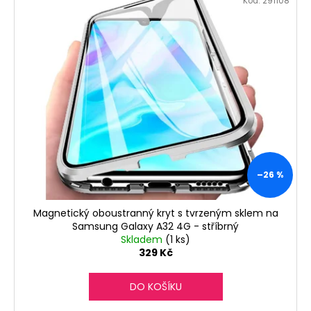
č
Kód:
291108
u
j
e
m
e
–26 %
Magnetický oboustranný kryt s tvrzeným sklem na
Samsung Galaxy A32 4G - stříbrný
Skladem
(1 ks)
329 Kč
DO KOŠÍKU