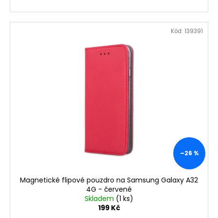
Kód:
139391
–26 %
Magnetické flipové pouzdro na Samsung Galaxy A32
4G - červené
Skladem
(1 ks)
199 Kč