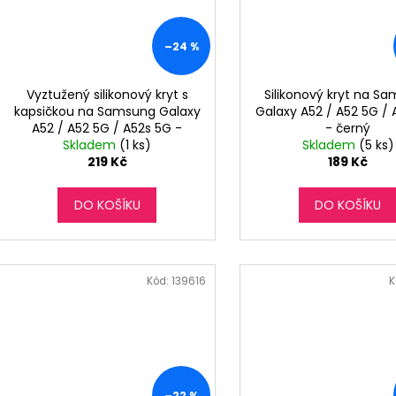
–24 %
Vyztužený silikonový kryt s
Silikonový kryt na S
kapsičkou na Samsung Galaxy
Galaxy A52 / A52 5G /
A52 / A52 5G / A52s 5G -
- černý
Skladem
světle růžový
(1 ks)
Skladem
(5 ks)
219 Kč
189 Kč
DO KOŠÍKU
DO KOŠÍKU
Kód:
139616
K
–22 %