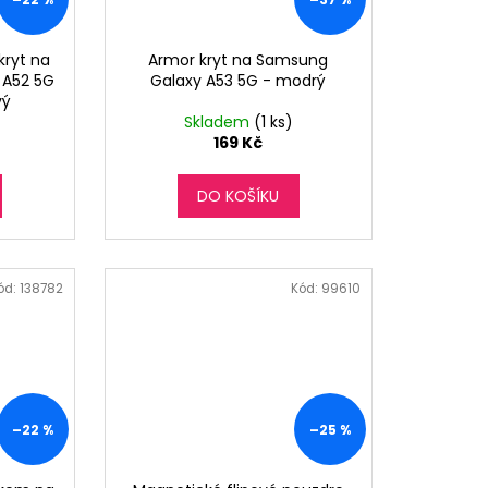
kryt na
Armor kryt na Samsung
 A52 5G
Galaxy A53 5G - modrý
vý
Skladem
(1 ks)
169 Kč
DO KOŠÍKU
ód:
138782
Kód:
99610
–22 %
–25 %