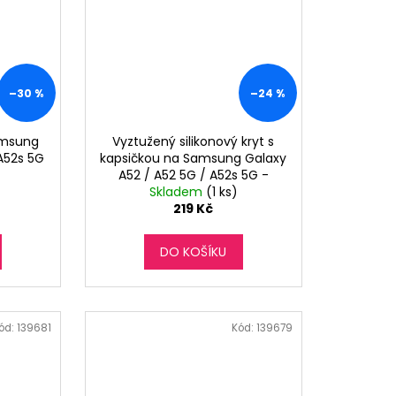
–30 %
–24 %
amsung
Vyztužený silikonový kryt s
 A52s 5G
kapsičkou na Samsung Galaxy
A52 / A52 5G / A52s 5G -
Skladem
světle fialový
(1 ks)
219 Kč
DO KOŠÍKU
ód:
139681
Kód:
139679