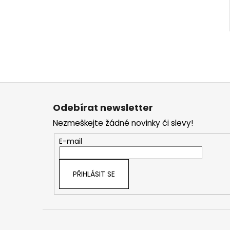
Z
á
Odebírat newsletter
p
Nezmeškejte žádné novinky či slevy!
a
t
E-mail
í
PŘIHLÁSIT SE