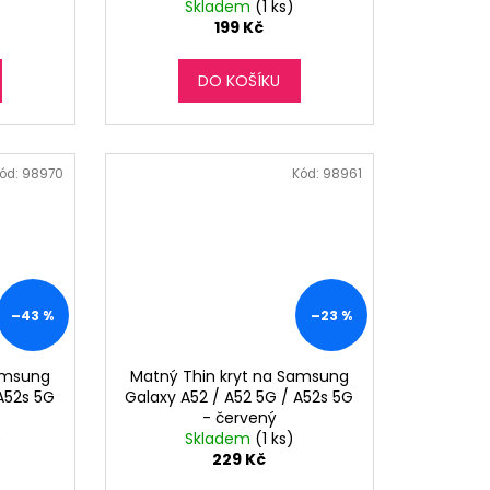
Skladem
(1 ks)
199 Kč
DO KOŠÍKU
ód:
98970
Kód:
98961
–43 %
–23 %
amsung
Matný Thin kryt na Samsung
 A52s 5G
Galaxy A52 / A52 5G / A52s 5G
- červený
)
Skladem
(1 ks)
229 Kč