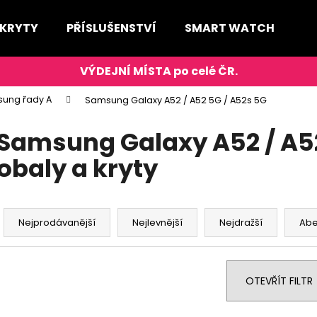
 KRYTY
PŘÍSLUŠENSTVÍ
SMART WATCH
D
Co potřebujete najít?
ung řady A
Samsung Galaxy A52 / A52 5G / A52s 5G
HLEDAT
Samsung Galaxy A52 / A52
obaly a kryty
Doporučujeme
Ř
a
Nejprodávanější
Nejlevnější
Nejdražší
Ab
z
e
n
OTEVŘÍT FILTR
í
p