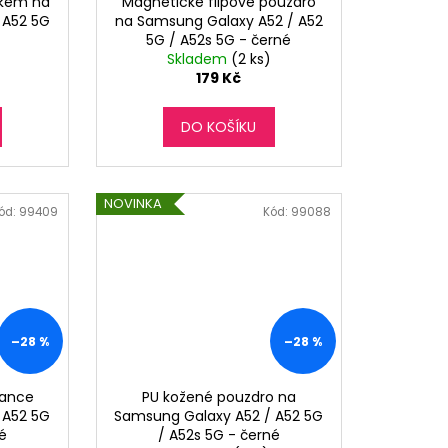
nkem na
Magnetické flipové pouzdro
 A52 5G
na Samsung Galaxy A52 / A52
5G / A52s 5G - černé
Skladem
(2 ks)
179 Kč
DO KOŠÍKU
NOVINKA
ód:
99409
Kód:
99088
–28 %
–28 %
gance
PU kožené pouzdro na
 A52 5G
Samsung Galaxy A52 / A52 5G
é
/ A52s 5G - černé