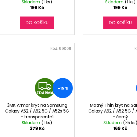
Skladem
(1 ks)
Skladem
(1 ks)
199 Kč
199 Kč
DO KOŠÍKU
DO KOŠÍKU
Kód:
99006
K
Z
–15 %
ZDARMA
D
3MK Armor kryt na Samsung
Matný Thin kryt na S
A
Galaxy A52 / A52 5G / A52s 5G
Galaxy A52 / A52 5G /
- transparentní
- černý
R
Skladem
(1 ks)
Skladem
(>5 ks
379 Kč
169 Kč