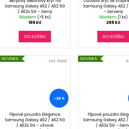
Akrylový silikonový kryt na
Outdoor kryt se stojá
Samsung Galaxy A52 / A52 5G
Samsung Galaxy A52 /
/ A52s 5G - černý
- červený
Skladem
(>5 ks)
Skladem
(1 ks)
169 Kč
269 Kč
DO KOŠÍKU
DO KOŠÍKU
NOVINKA
NOVINKA
Kód:
99410
K
–28 %
Flipové pouzdro Elegance
Flipové pouzdro Ele
Samsung Galaxy A52 / A52 5G
Samsung Galaxy A52 /
/ A52s 5G - vínové
/ A52s 5G - čern