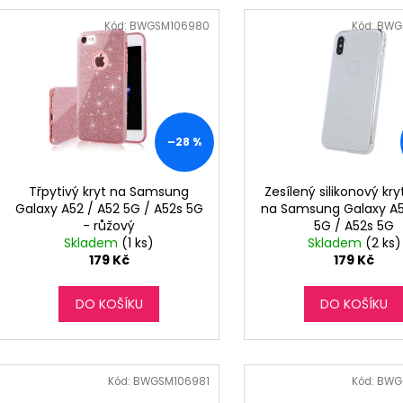
V
r
ý
Kód:
BWGSM106980
Kód:
BWG
o
p
d
i
u
s
k
p
t
r
–28 %
ů
o
d
Třpytivý kryt na Samsung
Zesílený silikonový k
Galaxy A52 / A52 5G / A52s 5G
na Samsung Galaxy A5
u
- růžový
5G / A52s 5G
k
Skladem
(1 ks)
Skladem
(2 ks)
t
179 Kč
179 Kč
ů
DO KOŠÍKU
DO KOŠÍKU
Kód:
BWGSM106981
Kód:
BWG