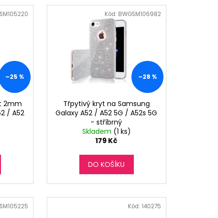
SM105220
Kód:
BWGSM106982
–25 %
–28 %
ryt 2mm
Třpytivý kryt na Samsung
2 / A52
Galaxy A52 / A52 5G / A52s 5G
- stříbrný
Skladem
(1 ks)
179 Kč
DO KOŠÍKU
SM105225
Kód:
140275