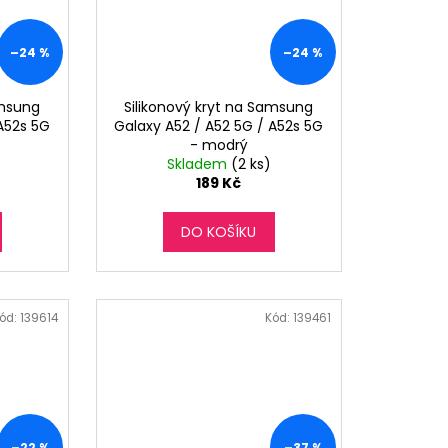
–24 %
–24 %
amsung
Silikonový kryt na Samsung
 A52s 5G
Galaxy A52 / A52 5G / A52s 5G
- modrý
Skladem
(2 ks)
189 Kč
DO KOŠÍKU
ód:
139614
Kód:
139461
–22 %
–37 %