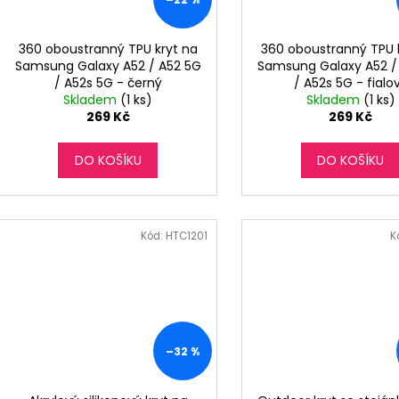
360 oboustranný TPU kryt na
360 oboustranný TPU 
Samsung Galaxy A52 / A52 5G
Samsung Galaxy A52 /
/ A52s 5G - černý
/ A52s 5G - fialo
Skladem
(1 ks)
Skladem
(1 ks)
269 Kč
269 Kč
DO KOŠÍKU
DO KOŠÍKU
Kód:
HTC1201
K
–32 %