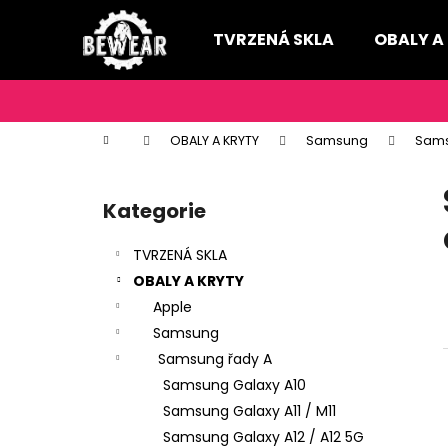
K
Přejít
na
o
TVRZENÁ SKLA
OBALY A
obsah
Zpět
Zpět
š
do
do
í
k
obchodu
obchodu
Domů
OBALY A KRYTY
Samsung
Sams
P
o
Kategorie
Přeskočit
s
kategorie
t
TVRZENÁ SKLA
r
OBALY A KRYTY
a
Apple
n
Samsung
n
Samsung řady A
í
Samsung Galaxy A10
p
Samsung Galaxy A11 / M11
a
Samsung Galaxy A12 / A12 5G