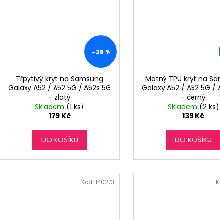
–28 %
Třpytivý kryt na Samsung
Matný TPU kryt na S
Galaxy A52 / A52 5G / A52s 5G
Galaxy A52 / A52 5G /
- zlatý
- černý
Skladem
(1 ks)
Skladem
(2 ks)
179 Kč
139 Kč
DO KOŠÍKU
DO KOŠÍKU
Kód:
140273
K